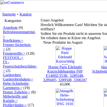
Startseite
»
Katalog
Unser Angebot
Kategorien
Herzlich Willkommen
Gast!
Möchten Sie s
Angebote
(9)
eröffnen?
Befestigungsmaterial-
Sollten Sie ein Produkt nicht in unserem So
>
Sie erhalten dann in Kürze ein Angebot.
Briefkästen->
Neue Produkte im August
Fenster-Sicherheit-
>
(2)
Fenstergriffe->
(128)
FESTOOL->
FS -
Feuerschutzbeschläge-
Hoppe Paris Edelstahl
bla
>
(2)
Kurzschildgarnitur F69
Schiebet
Garderoben,
E1400Z/353K, 3289348,
Garderobenhaken->
3289495, 3289508, 3306187
Hebe-Schiebetür-
43,00€
Garnituren->
(19)
Hoppe Zubehör->
(8)
Möbelgriffe und
Knöpfe->
Profilzylinder->
(17)