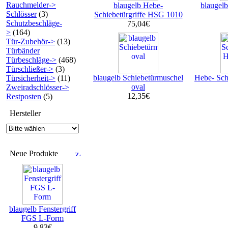
Rauchmelder->
blaugelb Hebe-
blaugelb
Schlösser
(3)
Schiebetürgriffe HSG 1010
Schutzbeschläge-
75,04€
>
(164)
Tür-Zubehör->
(13)
Türbänder
Türbeschläge->
(468)
Türschließer->
(3)
blaugelb Schiebetürmuschel
Hebe- Sch
Türsicherheit->
(11)
oval
Zweiradschlösser->
12,35€
Restposten
(5)
Hersteller
Neue Produkte
blaugelb Fenstergriff
FGS L-Form
9,83€