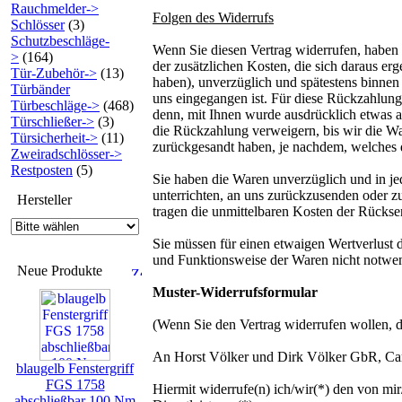
Rauchmelder->
Folgen des Widerrufs
Schlösser
(3)
Schutzbeschläge-
Wenn Sie diesen Vertrag widerrufen, haben 
>
(164)
der zusätzlichen Kosten, die sich daraus er
Tür-Zubehör->
(13)
haben), unverzüglich und spätestens binnen
Türbänder
uns eingegangen ist. Für diese Rückzahlung 
Türbeschläge->
(468)
denn, mit Ihnen wurde ausdrücklich etwas a
Türschließer->
(3)
die Rückzahlung verweigern, bis wir die Wa
Türsicherheit->
(11)
zurückgesandt haben, je nachdem, welches de
Zweiradschlösser->
Restposten
(5)
Sie haben die Waren unverzüglich und in je
unterrichten, an uns zurückzusenden oder z
Hersteller
tragen die unmittelbaren Kosten der Rücks
Sie müssen für einen etwaigen Wertverlust 
und Funktionsweise der Waren nicht notwe
Neue Produkte
Muster-Widerrufsformular
(Wenn Sie den Vertrag widerrufen wollen, da
An Horst Völker und Dirk Völker GbR, Carl
blaugelb Fenstergriff
FGS 1758
Hiermit widerrufe(n) ich/wir(*) den von mi
abschließbar 100 Nm