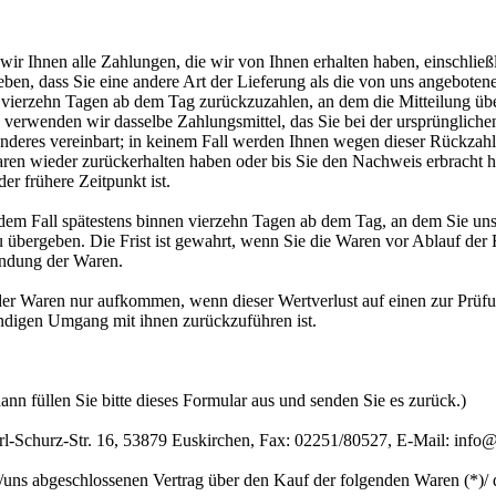
wir Ihnen alle Zahlungen, die wir von Ihnen erhalten haben, einschlie
geben, dass Sie eine andere Art der Lieferung als die von uns angeboten
 vierzehn Tagen ab dem Tag zurückzuzahlen, an dem die Mitteilung über
verwenden wir dasselbe Zahlungsmittel, das Sie bei der ursprünglichen
nderes vereinbart; in keinem Fall werden Ihnen wegen dieser Rückzah
ren wieder zurückerhalten haben oder bis Sie den Nachweis erbracht h
r frühere Zeitpunkt ist.
dem Fall spätestens binnen vierzehn Tagen ab dem Tag, an dem Sie uns
u übergeben. Die Frist ist gewahrt, wenn Sie die Waren vor Ablauf der 
endung der Waren.
der Waren nur aufkommen, wenn dieser Wertverlust auf einen zur Prüfu
ndigen Umgang mit ihnen zurückzuführen ist.
nn füllen Sie bitte dieses Formular aus und senden Sie es zurück.)
-Schurz-Str. 16, 53879 Euskirchen, Fax: 02251/80527, E-Mail: info@
r/uns abgeschlossenen Vertrag über den Kauf der folgenden Waren (*)/ 