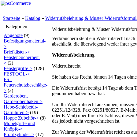
Startseite
»
Katalog
»
Widerrufsbelehrung & Muster-Widerrufsformul
Kategorien
Widerrufsbelehrung & Muster-Widerrufsfor
Angebote
(9)
Verbrauchern steht ein Widerrufsrecht nach
Befestigungsmaterial-
abschließt, die überwiegend weder ihrer ge
>
Briefkästen->
Widerrufsbelehrung
Fenster-Sicherheit-
>
(2)
Widerrufsrecht
Fenstergriffe->
(128)
FESTOOL->
Sie haben das Recht, binnen 14 Tagen ohne
FS -
Feuerschutzbeschläge-
Die Widerrufsfrist beträgt 14 Tage ab dem Ta
>
(2)
genommen haben bzw. hat.
Garderoben,
Garderobenhaken->
Um Ihr Widerrufsrecht auszuüben, müssen S
Hebe-Schiebetür-
02251/124328, Fax: 02251/80527, E-Mail: inf
Garnituren->
(19)
oder E-Mail) über Ihren Entschluss, diesen
Hoppe Zubehör->
(8)
das jedoch nicht vorgeschrieben ist.
Möbelgriffe und
Knöpfe->
Zur Wahrung der Widerrufsfrist reicht es au
Profilzylinder->
(17)