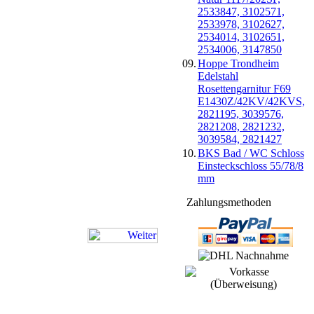
2533847, 3102571,
2533978, 3102627,
2534014, 3102651,
2534006, 3147850
09.
Hoppe Trondheim
Edelstahl
Rosettengarnitur F69
E1430Z/42KV/42KVS,
2821195, 3039576,
2821208, 2821232,
3039584, 2821427
10.
BKS Bad / WC Schloss
Einsteckschloss 55/78/8
mm
Zahlungsmethoden