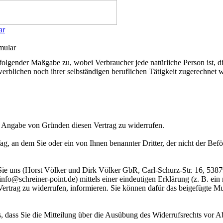
ar
mular
 folgender Maßgabe zu, wobei Verbraucher jede natürliche Person ist, 
werblichen noch ihrer selbständigen beruflichen Tätigkeit zugerechnet
 Angabe von Gründen diesen Vertrag zu widerrufen.
g, an dem Sie oder ein von Ihnen benannter Dritter, der nicht der Beförd
ie uns (Horst Völker und Dirk Völker GbR, Carl-Schurz-Str. 16, 5387
o@schreiner-point.de) mittels einer eindeutigen Erklärung (z. B. ein m
 Vertrag zu widerrufen, informieren. Sie können dafür das beigefügte 
s, dass Sie die Mitteilung über die Ausübung des Widerrufsrechts vor Ab