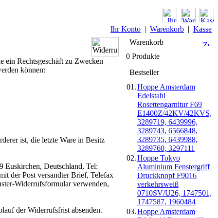
Ihr Konto
|
Warenkorb
|
Kasse
Warenkorb
0 Produkte
die ein Rechtsgeschäft zu Zwecken
 werden können:
Bestseller
01.
Hoppe Amsterdam
Edelstahl
Rosettengarnitur F69
E1400Z/42KV/42KVS,
3289719, 6439996,
3289743, 6566848,
3289735, 6439988,
erer ist, die letzte Ware in Besitz
3289760, 3297111
02.
Hoppe Tokyo
9 Euskirchen, Deutschland, Tel:
Aluminium Fenstergriff
it der Post versandter Brief, Telefax
Druckknopf F9016
Muster-Widerrufsformular verwenden,
verkehrsweiß
0710SV/U26, 1747501,
1747587, 1960484
lauf der Widerrufsfrist absenden.
03.
Hoppe Amsterdam