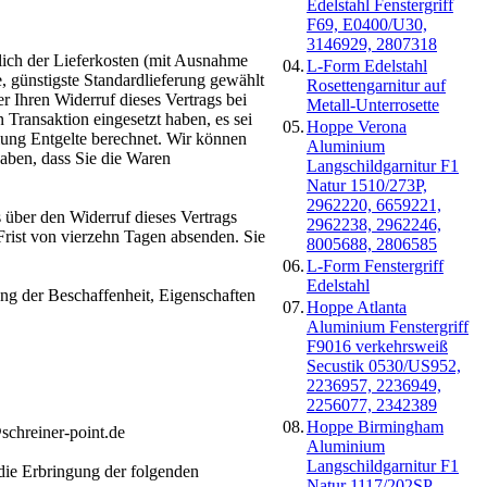
Edelstahl Fenstergriff
F69, E0400/U30,
3146929, 2807318
ßlich der Lieferkosten (mit Ausnahme
04.
L-Form Edelstahl
e, günstigste Standardlieferung gewählt
Rosettengarnitur auf
 Ihren Widerruf dieses Vertrags bei
Metall-Unterrosette
 Transaktion eingesetzt haben, es sei
05.
Hoppe Verona
lung Entgelte berechnet. Wir können
Aluminium
aben, dass Sie die Waren
Langschildgarnitur F1
Natur 1510/273P,
2962220, 6659221,
 über den Widerruf dieses Vertrags
2962238, 2962246,
Frist von vierzehn Tagen absenden. Sie
8005688, 2806585
06.
L-Form Fenstergriff
Edelstahl
ng der Beschaffenheit, Eigenschaften
07.
Hoppe Atlanta
Aluminium Fenstergriff
F9016 verkehrsweiß
Secustik 0530/US952,
2236957, 2236949,
2256077, 2342389
08.
Hoppe Birmingham
schreiner-point.de
Aluminium
Langschildgarnitur F1
die Erbringung der folgenden
Natur 1117/202SP,