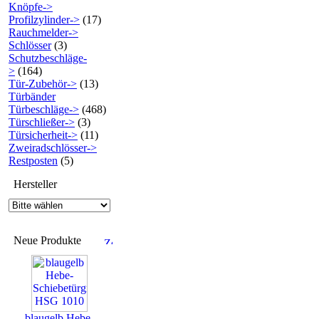
Knöpfe->
Profilzylinder->
(17)
Rauchmelder->
Schlösser
(3)
Schutzbeschläge-
>
(164)
Tür-Zubehör->
(13)
Türbänder
Türbeschläge->
(468)
Türschließer->
(3)
Türsicherheit->
(11)
Zweiradschlösser->
Restposten
(5)
Hersteller
Neue Produkte
blaugelb Hebe-