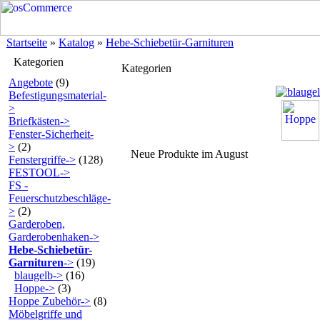
Startseite
»
Katalog
»
Hebe-Schiebetür-Garnituren
Kategorien
Kategorien
Angebote
(9)
Befestigungsmaterial-
>
Briefkästen->
Fenster-Sicherheit-
>
(2)
Neue Produkte im August
Fenstergriffe->
(128)
FESTOOL->
FS -
Feuerschutzbeschläge-
>
(2)
Garderoben,
Garderobenhaken->
Hebe-Schiebetür-
Garnituren
->
(19)
blaugelb->
(16)
Hoppe->
(3)
Hoppe Zubehör->
(8)
Möbelgriffe und