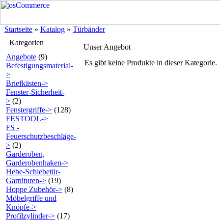
Startseite
»
Katalog
»
Türbänder
Kategorien
Unser Angebot
Angebote
(9)
Es gibt keine Produkte in dieser Kategorie.
Befestigungsmaterial-
>
Briefkästen->
Fenster-Sicherheit-
>
(2)
Fenstergriffe->
(128)
FESTOOL->
FS -
Feuerschutzbeschläge-
>
(2)
Garderoben,
Garderobenhaken->
Hebe-Schiebetür-
Garnituren->
(19)
Hoppe Zubehör->
(8)
Möbelgriffe und
Knöpfe->
Profilzylinder->
(17)