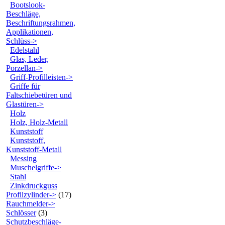
Bootslook-
Beschläge,
Beschriftungsrahmen,
Applikationen,
Schlüss->
Edelstahl
Glas, Leder,
Porzellan->
Griff-Profilleisten->
Griffe für
Faltschiebetüren und
Glastüren->
Holz
Holz, Holz-Metall
Kunststoff
Kunststoff,
Kunststoff-Metall
Messing
Muschelgriffe->
Stahl
Zinkdruckguss
Profilzylinder->
(17)
Rauchmelder->
Schlösser
(3)
Schutzbeschläge-