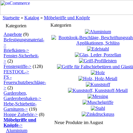
Startseite
»
Katalog
»
Möbelgriffe und Knöpfe
Kategorien
Kategorien
Angebote
(9)
Befestigungsmaterial-
>
Briefkästen->
Fenster-Sicherheit-
>
(2)
Fenstergriffe->
(128)
FESTOOL->
FS -
Feuerschutzbeschläge-
>
(2)
Garderoben,
Garderobenhaken->
Hebe-Schiebetür-
Garnituren->
(19)
Hoppe Zubehör->
(8)
Möbelgriffe und
Neue Produkte im August
Knöpfe
->
Aluminium