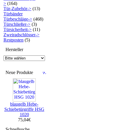
>
(164)
Tür-Zubehör->
(13)
Türbänder
Türbeschläge->
(468)
Türschließer->
(3)
Türsicherheit->
(11)
Zweiradschlösser->
Restposten
(5)
Hersteller
Neue Produkte
blaugelb Hebe-
Schiebetürgriffe HSG
1020
75,04€
Schnellsuche