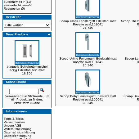
Türsicherheit->
(11)
Zweiradschlösser->
Restposten
(5)
Hersteller
Scoop Cross Fenstergriff Edelstahl matt
Scoop Thema
Rosette oval,101041
R
21,74€
Neue Produkte
Scoop Ultimo Fenstergriff Edelstahl matt
Scoop Lup
Rosette oval,101341
R
26,34€
blaugelb Schiebetürmuschel
eckig Edelstahl fein matt
18,15€
Schnellsuche
Verwenden Sie Stichworte, um
Scoop Boby Fenstergriff Edelstahl matt
Scoop Balo
ein Produkt zu finden.
Rosette oval,106641
R
erweiterte Suche
33,24€
Informationen
Tipps & Tricks
Versandkosten
Unsere AGB
Widerrufsbelehrung
Datenschutzerklärung
Batterieentsorgung