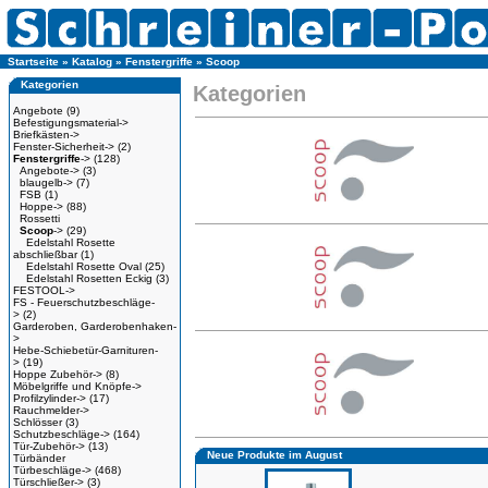
Startseite
»
Katalog
»
Fenstergriffe
»
Scoop
Kategorien
Kategorien
Angebote
(9)
Befestigungsmaterial->
Briefkästen->
Fenster-Sicherheit->
(2)
Fenstergriffe
->
(128)
Angebote->
(3)
blaugelb->
(7)
FSB
(1)
Hoppe->
(88)
Rossetti
Scoop
->
(29)
Edelstahl Rosette
abschließbar
(1)
Edelstahl Rosette Oval
(25)
Edelstahl Rosetten Eckig
(3)
FESTOOL->
FS - Feuerschutzbeschläge-
>
(2)
Garderoben, Garderobenhaken-
>
Hebe-Schiebetür-Garnituren-
>
(19)
Hoppe Zubehör->
(8)
Möbelgriffe und Knöpfe->
Profilzylinder->
(17)
Rauchmelder->
Schlösser
(3)
Schutzbeschläge->
(164)
Tür-Zubehör->
(13)
Neue Produkte im August
Türbänder
Türbeschläge->
(468)
Türschließer->
(3)