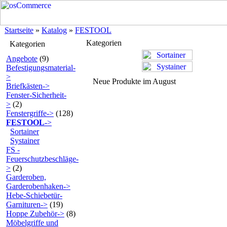
Startseite
»
Katalog
»
FESTOOL
Kategorien
Kategorien
Angebote
(9)
Befestigungsmaterial-
>
Neue Produkte im August
Briefkästen->
Fenster-Sicherheit-
>
(2)
Fenstergriffe->
(128)
FESTOOL
->
Sortainer
Systainer
FS -
Feuerschutzbeschläge-
>
(2)
Garderoben,
Garderobenhaken->
Hebe-Schiebetür-
Garnituren->
(19)
Hoppe Zubehör->
(8)
Möbelgriffe und