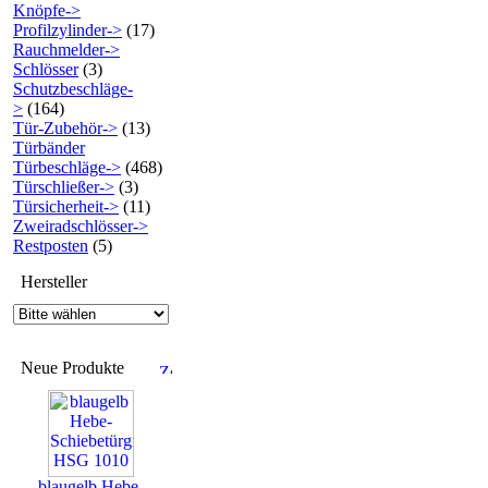
Knöpfe->
Profilzylinder->
(17)
Rauchmelder->
Schlösser
(3)
Schutzbeschläge-
>
(164)
Tür-Zubehör->
(13)
Türbänder
Türbeschläge->
(468)
Türschließer->
(3)
Türsicherheit->
(11)
Zweiradschlösser->
Restposten
(5)
Hersteller
Neue Produkte
blaugelb Hebe-