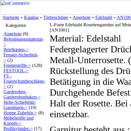
Startseite
»
Katalog
»
Türbeschläge
»
Angebote
»
Edelstahl
»
AN100
L-Form Edelstahl Rosettengarnitur auf Meta
Kategorien
[AN1001]
Angebote
(9)
Material: Edelstahl
Befestigungsmaterial-
>
Federgelagerter Drüc
Briefkästen->
Fenster-Sicherheit-
Metall-Unterrosette. (
>
(2)
Fenstergriffe->
(128)
Rückstellung des Drü
FESTOOL->
FS -
Betätigung in die Waa
Feuerschutzbeschläge-
>
(2)
Durchgehende Befesti
Garderoben,
Garderobenhaken->
Halt der Rosette. Bei
Hebe-Schiebetür-
Garnituren->
(19)
einsetzbar.
Hoppe Zubehör->
(8)
Möbelgriffe und
Knöpfe->
Garnitur besteht aus :
Profilzylinder->
(17)