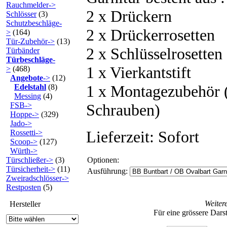
Rauchmelder->
2 x Drückern
Schlösser
(3)
Schutzbeschläge-
2 x Drückerrosetten
>
(164)
Tür-Zubehör->
(13)
2 x Schlüsselrosetten
Türbänder
Türbeschläge
-
1 x Vierkantstift
>
(468)
Angebote
->
(12)
1 x Montagezubehör 
Edelstahl
(8)
Messing
(4)
FSB->
Schrauben)
Hoppe->
(329)
Jado->
Lieferzeit: Sofort
Rossetti->
Scoop->
(127)
Würth->
Türschließer->
(3)
Optionen:
Türsicherheit->
(11)
Ausführung:
Zweiradschlösser->
Restposten
(5)
Weiter
Hersteller
Für eine grössere Darst