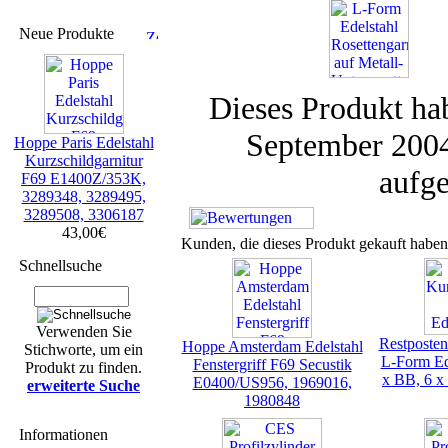
Neue Produkte
Dieses Produkt hab
September 2004
Hoppe Paris Edelstahl
Kurzschildgarnitur
aufg
F69 E1400Z/353K,
3289348, 3289495,
3289508, 3306187
43,00€
Kunden, die dieses Produkt gekauft haben
Schnellsuche
Verwenden Sie
Restposten
Hoppe Amsterdam Edelstahl
Stichworte, um ein
L-Form Ed
Fenstergriff F69 Secustik
Produkt zu finden.
x BB, 6 x
E0400/US956, 1969016,
erweiterte Suche
1980848
Informationen