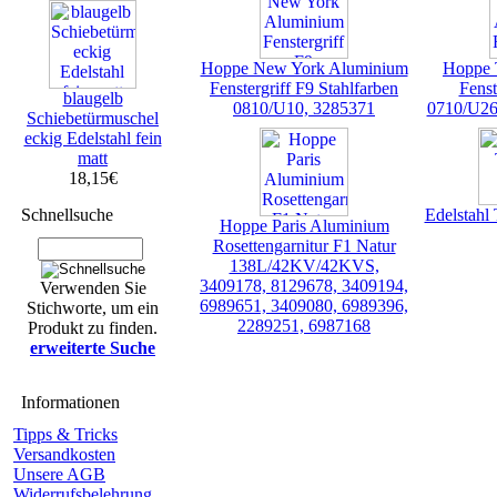
Hoppe New York Aluminium
Hoppe 
Fenstergriff F9 Stahlfarben
Fenst
blaugelb
0810/U10, 3285371
0710/U26
Schiebetürmuschel
eckig Edelstahl fein
matt
18,15€
Edelstahl 
Schnellsuche
Hoppe Paris Aluminium
Rosettengarnitur F1 Natur
138L/42KV/42KVS,
3409178, 8129678, 3409194,
Verwenden Sie
6989651, 3409080, 6989396,
Stichworte, um ein
2289251, 6987168
Produkt zu finden.
erweiterte Suche
Informationen
Tipps & Tricks
Versandkosten
Unsere AGB
Widerrufsbelehrung