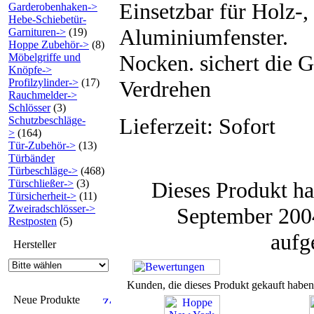
Einsetzbar für Holz-,
Garderobenhaken->
Hebe-Schiebetür-
Aluminiumfenster.
Garnituren->
(19)
Hoppe Zubehör->
(8)
Nocken. sichert die G
Möbelgriffe und
Knöpfe->
Profilzylinder->
(17)
Verdrehen
Rauchmelder->
Schlösser
(3)
Lieferzeit: Sofort
Schutzbeschläge-
>
(164)
Tür-Zubehör->
(13)
Türbänder
Türbeschläge->
(468)
Türschließer->
(3)
Dieses Produkt ha
Türsicherheit->
(11)
Zweiradschlösser->
September 2004
Restposten
(5)
auf
Hersteller
Kunden, die dieses Produkt gekauft haben
Neue Produkte