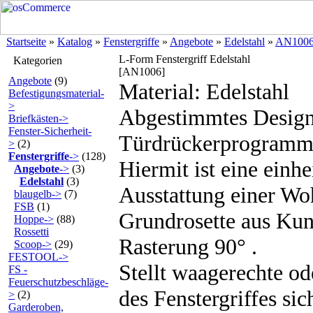
Startseite
»
Katalog
»
Fenstergriffe
»
Angebote
»
Edelstahl
»
AN100
L-Form Fenstergriff Edelstahl
Kategorien
[AN1006]
Angebote
(9)
Material: Edelstahl
Befestigungsmaterial-
>
Abgestimmtes Desig
Briefkästen->
Fenster-Sicherheit-
Türdrückerprogramm
>
(2)
Fenstergriffe
->
(128)
Hiermit ist eine einhe
Angebote
->
(3)
Edelstahl
(3)
Ausstattung einer Wo
blaugelb->
(7)
FSB
(1)
Grundrosette aus Kuns
Hoppe->
(88)
Rossetti
Rasterung 90° .
Scoop->
(29)
FESTOOL->
Stellt waagerechte od
FS -
Feuerschutzbeschläge-
des Fenstergriffes sic
>
(2)
Garderoben,