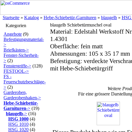
Startseite
»
Katalog
»
Hebe-Schiebetür-Garnituren
»
blaugelb
»
HSG 
blaugelb Schiebetürmuschel oval
Kategorien
Material: Edelstahl Werkstoff Nr
Angebote
(9)
1.4301
Befestigungsmaterial-
>
Oberfläche: fein matt
Briefkästen->
Abmessungen: 105 x 35 17 mm
Fenster-Sicherheit-
Befestigung: verdeckte Verschr
>
(2)
Fenstergriffe->
(128)
mit Hebe-Schiebetürgriff
FESTOOL->
FS -
Feuerschutzbeschläge-
>
(2)
Weitere Prod
Garderoben,
Für eine grössere Darstellung
Garderobenhaken->
Hebe-Schiebetür-
Garnituren
->
(19)
blaugelb
->
(16)
HSG 1000
(4)
HSG 1010
(4)
HSG 1020
(4)