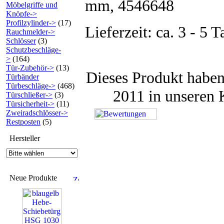
mm, 4546648
Möbelgriffe und
Knöpfe->
Profilzylinder->
(17)
Lieferzeit: ca. 3 - 5 T
Rauchmelder->
Schlösser
(3)
Schutzbeschläge-
>
(164)
Tür-Zubehör->
(13)
Dieses Produkt haben
Türbänder
Türbeschläge->
(468)
2011 in unseren
Türschließer->
(3)
Türsicherheit->
(11)
Zweiradschlösser->
Restposten
(5)
Hersteller
Neue Produkte