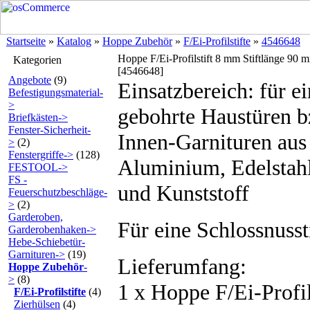
Startseite
»
Katalog
»
Hoppe Zubehör
»
F/Ei-Profilstifte
»
4546648
Hoppe F/Ei-Profilstift 8 mm Stiftlänge 90
Kategorien
[4546648]
Angebote
(9)
Einsatzbereich: für ei
Befestigungsmaterial-
>
gebohrte Haustüren b
Briefkästen->
Fenster-Sicherheit-
Innen-Garnituren aus
>
(2)
Fenstergriffe->
(128)
Aluminium, Edelstah
FESTOOL->
FS -
und Kunststoff
Feuerschutzbeschläge-
>
(2)
Garderoben,
Für eine Schlossnuss
Garderobenhaken->
Hebe-Schiebetür-
Garnituren->
(19)
Lieferumfang:
Hoppe Zubehör
-
>
(8)
1 x Hoppe F/Ei-Profil
F/Ei-Profilstifte
(4)
Zierhülsen
(4)